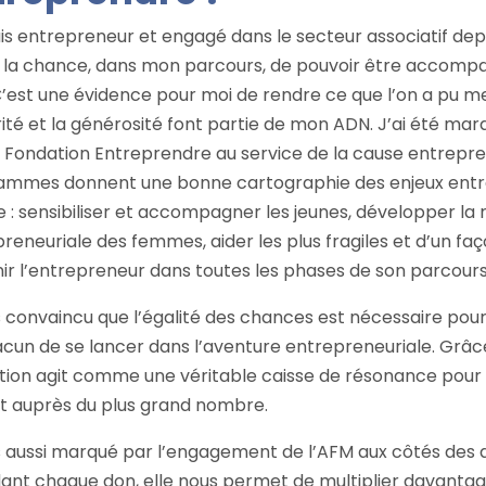
uis entrepreneur et engagé dans le secteur associatif depu
u la chance, dans mon parcours, de pouvoir être accompa
C’est une évidence pour moi de rendre ce que l’on a pu m
rité et la générosité font partie de mon ADN. J’ai été mar
a Fondation Entreprendre au service de la cause entrepre
ammes donnent une bonne cartographie des enjeux entr
 : sensibiliser et accompagner les jeunes, développer la 
reneuriale des femmes, aider les plus fragiles et d’un faç
ir l’entrepreneur dans toutes les phases de son parcours
s convaincu que l’égalité des chances est nécessaire pou
cun de se lancer dans l’aventure entrepreneuriale. Grâce
ion agit comme une véritable caisse de résonance pour a
t auprès du plus grand nombre.
s aussi marqué par l’engagement de l’AFM aux côtés des 
ant chaque don, elle nous permet de multiplier davanta