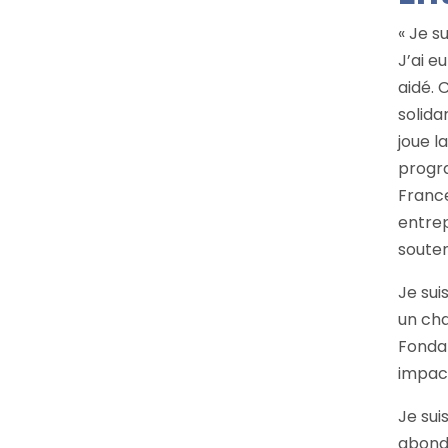
« Je s
J’ai e
aidé. 
solida
joue l
progr
France
entrep
souten
Je sui
un cha
Fondat
impac
Je sui
abond