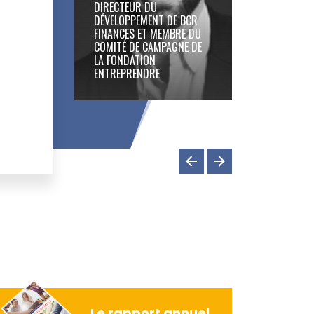
DIRECTEUR DU
DÉVELOPPEMENT DE BCR
FINANCES ET MEMBRE DU
COMITÉ DE CAMPAGNE DE
FABIEN DE
LA FONDATION
PRÉSIDEN
ENTREPRENDRE
& PHILA
Le rapport annuel