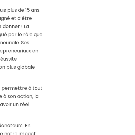
is plus de 15 ans.
gné et d’être
e donner ! La
qué par le rôle que
neuriale. Ses
epreneuriaux en
réussite
on plus globale
.
r permettre à tout
 à son action, la
voir un réel
donateurs. En
ge notre impact