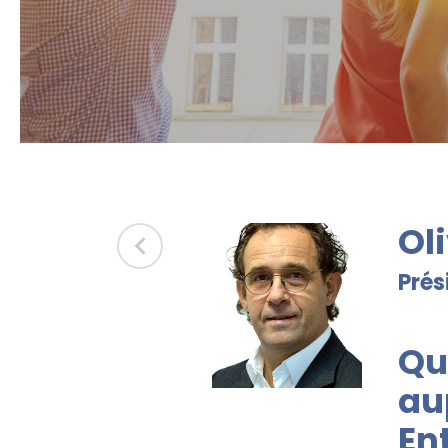
Ol
Prés
Qu
au
En