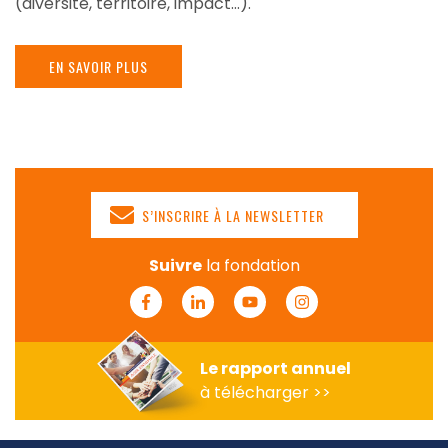
(diversité, territoire, impact…).
EN SAVOIR PLUS
S’INSCRIRE À LA NEWSLETTER
Suivre
la fondation
Facebook
Linkedin
Youtube
Instagram
Le rapport annuel
à télécharger >>