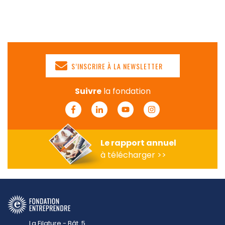
S’INSCRIRE À LA NEWSLETTER
Suivre
la fondation
Facebook
Linkedin
Youtube
Instagram
Le rapport annuel
à télécharger >>
La Filature - Bât. 5