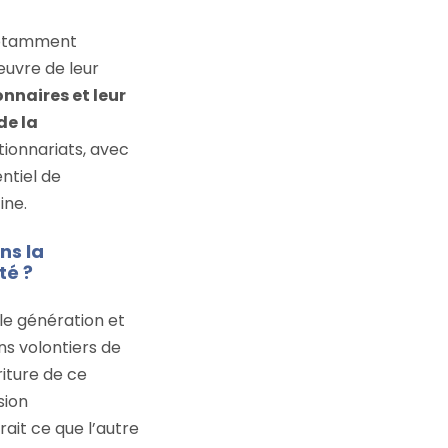
 notamment
œuvre de leur
nnaires et leur
de la
ionnariats, avec
ntiel de
ine.
ns la
té ?
lle génération et
ons volontiers de
riture de ce
sion
ait ce que l’autre