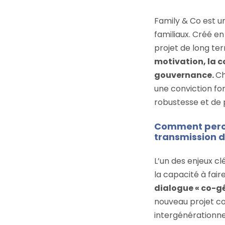
Family & Co est u
familiaux. Créé en
projet de long ter
motivation, la c
gouvernance.
Ch
une conviction for
robustesse et de p
Comment percev
transmission de
L’un des enjeux cl
la capacité à fair
dialogue « co-g
nouveau projet co
intergénérationnel