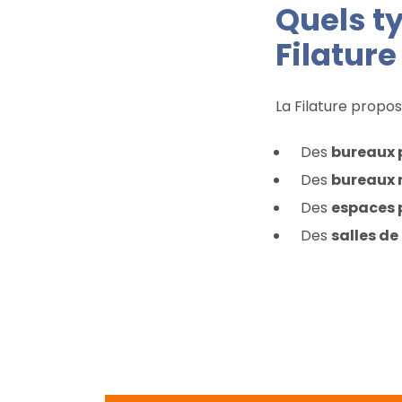
Quels t
Filature
La Filature propos
Des
bureaux
Des
bureaux
Des
espaces p
Des
salles de