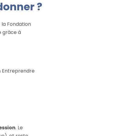
donner ?
t la Fondation
e grâce à
n Entreprendre
ession
. Le
e), et reste