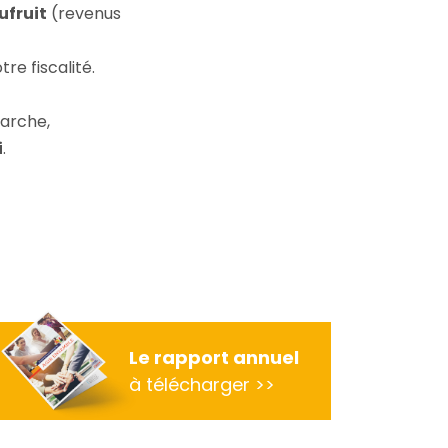
ufruit
(revenus
re fiscalité.
marche,
i
.
Le rapport annuel
am
à télécharger >>