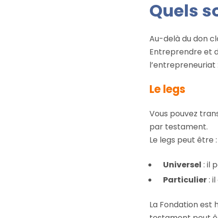
Quels s
Au-delà du don cla
Entreprendre et de
l’entrepreneuriat 
Le legs
Vous pouvez trans
par testament.
Le legs peut être :
Universel
: il
Particulier
: 
La Fondation est h
testament peut êt