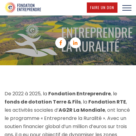
(NOUVELLE F
FAIRE UN DON
Partager sur Facebook (nouvell
Partager sur Linkedin (no
De 2022 à 2025, la
Fondation Entreprendre
, le
fonds de dotation Terre & Fils
, la
Fondation RTE
,
les activités sociales d’
AG2R La Mondiale
, ont lancé
le programme « Entreprendre la Ruralité ». Avec un
soutien financier global d’un million d’euros sur trois
ans, il a eu pour objectif de dynamiser les zones