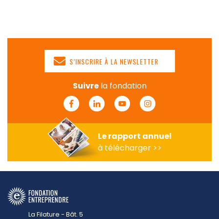
S’INSCRIRE À LA NEWSLETTER
Suivre
la fondation
Facebook
Linkedin
Youtube
Instagram
Le rapport annuel
à télécharger >>
La Filature - Bât. 5