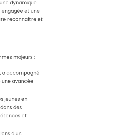
s une dynamique
e engagée et une
ire reconnaître et
ammes majeurs :
aux, a accompagné
ue une avancée
es jeunes en
 dans des
pétences et
alons d’un