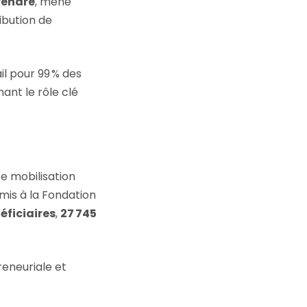
prendre
, mené
ibution de
l pour 99 % des
ant le rôle clé
e mobilisation
mis à la Fondation
éficiaires
,
27 745
reneuriale et