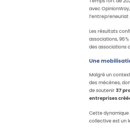
Temps fort de 202
avec OpinionWay, 
l’entrepreneuriat 
Les résultats con
associations, 96 %
des associations
Une mobilisati
Malgré un context
des mécènes, dona
de soutenir
37 pr
entreprises créé
Cette dynamique i
collective est un 