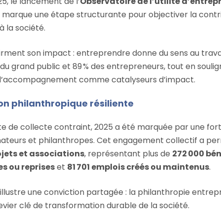
5, le lancement de l’
Observatoire de l’utilité d’entre
marque une étape structurante pour objectiver la contr
à la société.
firment son impact : entreprendre donne du sens au travai
 du grand public et 89 % des entrepreneurs, tout en soulign
 d’accompagnement comme catalyseurs d’impact.
on philanthropique résiliente
e de collecte contraint, 2025 a été marquée par une fort
teurs et philanthropes. Cet engagement collectif a per
ojets et associations
, représentant plus de
272 000 bén
es ou reprises
et
81 701 emplois créés ou maintenus
.
llustre une conviction partagée : la philanthropie entrep
levier clé de transformation durable de la société.