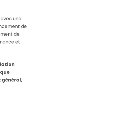
 avec une
ancement de
pement de
inance et
dation
 que
t général,