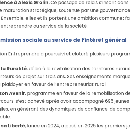
dence à Alexis Grolin.
Ce passage de relais s’inscrit dan
de maturation stratégique, soutenue par une gouvernanc
 Ensemble, elles et ils portent une ambition commune : fa
 d’entreprendre au service de la société.
mission sociale au service de l’intérêt général
tion Entreprendre a poursuivi et clôturé plusieurs progr
la Ruralité
, dédié à la revitalisation des territoires rur
orteurs de projet sur trois ans. Ses enseignements marq
u plaidoyer en faveur de l’entrepreneuriat rural.
ton Avenir
, programme en faveur de la remobilisation d
rcours, s’est achevé après avoir accompagné 695 jeunes
ragiles, en générant des dynamiques de confiance, de com
able.
sa Liberté
, lancé en 2024, a posé en 2025 les premiers j