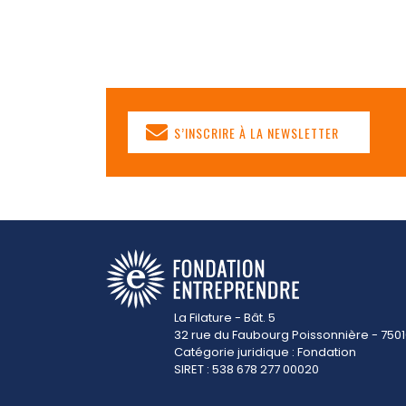
S’INSCRIRE À LA NEWSLETTER
La Filature - Bât. 5
32 rue du Faubourg Poissonnière - 7501
Catégorie juridique : Fondation
SIRET : 538 678 277 00020