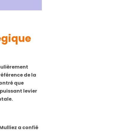
tégique
culièrement
référence de la
montré que
 puissant levier
tale.
Mulliez a confié