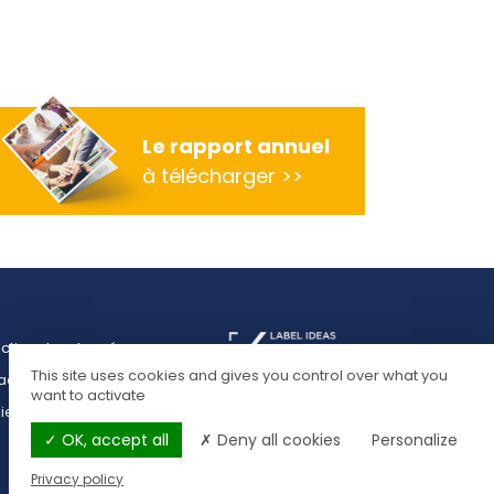
Le rapport annuel
am
à télécharger >>
ection des données
This site uses cookies and gives you control over what you
act presse
want to activate
ies
OK, accept all
Deny all cookies
Personalize
Privacy policy