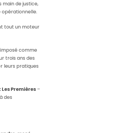
main de justice,
 opérationnelle.
nt tout un moteur
est imposé comme
ur trois ans des
r leurs pratiques
Les Premières
–
 à des