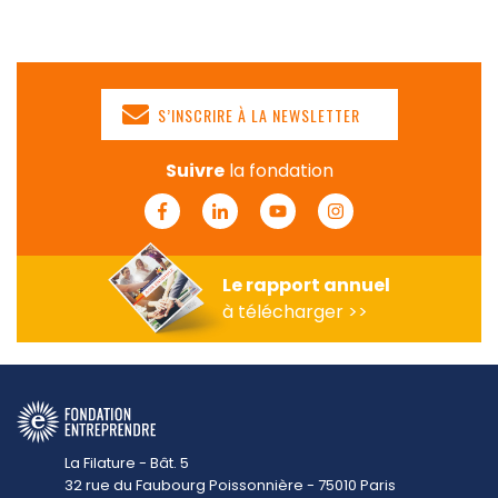
S’INSCRIRE À LA NEWSLETTER
Suivre
la fondation
Facebook
Linkedin
Youtube
Instagram
Le rapport annuel
à télécharger >>
La Filature - Bât. 5
32 rue du Faubourg Poissonnière - 75010 Paris