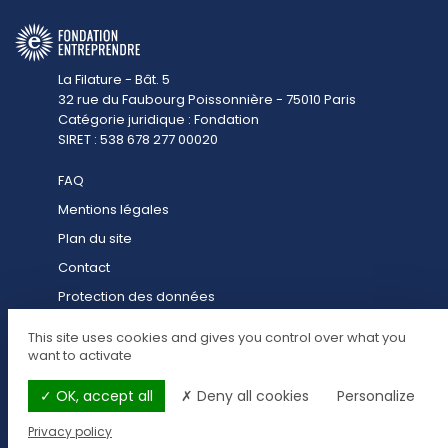
La Filature - Bât. 5
32 rue du Faubourg Poissonnière - 75010 Paris
Catégorie juridique : Fondation
SIRET : 538 678 277 00020
FAQ
Mentions légales
Plan du site
Contact
Protection des données
Contact presse
This site uses cookies and gives you control over what you
Cookies
want to activate
OK, accept all
Deny all cookies
Personalize
Privacy policy