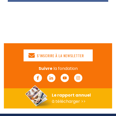
S’INSCRIRE À LA NEWSLETTER
Suivre
la fondation
Facebook
Linkedin
Youtube
Instagram
Le rapport annuel
à télécharger >>