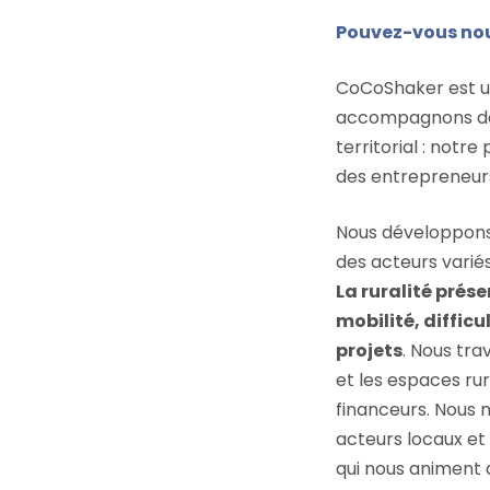
Pouvez-vous nou
CoCoShaker est une
accompagnons des
territorial : not
des entrepreneurs 
Nous développons d
des acteurs varié
La ruralité prése
mobilité, difficu
projets
. Nous tra
et les espaces rur
financeurs. Nous 
acteurs locaux et
qui nous animent a