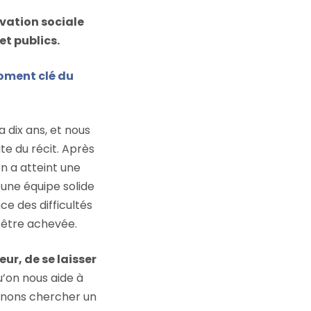
ovation sociale
et publics.
moment clé du
 dix ans, et nous
te du récit. Après
n a atteint une
 une équipe solide
ce des difficultés
’être achevée.
ur, de se laisser
’on nous aide à
venons chercher un