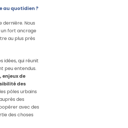
e au quotidien ?
e dernière. Nous
 un fort ancrage
tre au plus près
 idées, qui réunit
nt peu entendus.
, enjeux de
sibilité des
 les pôles urbains
l auprès des
coopérer avec des
rtie des choses