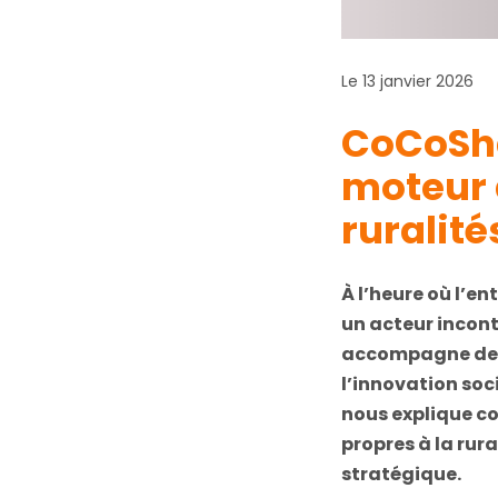
Le 13 janvier 2026
CoCoSha
moteur 
ruralité
À l’heure où l’en
un acteur incon
accompagne des p
l’innovation soc
nous explique co
propres à la rur
stratégique.