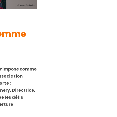
 comme
s’impose comme
association
rte :
mery, Directrice,
e les défis
verture